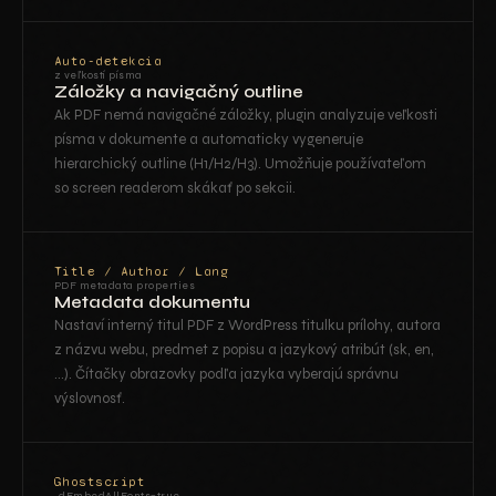
Auto-detekcia
z veľkostí písma
Záložky a navigačný outline
Ak PDF nemá navigačné záložky, plugin analyzuje veľkosti
písma v dokumente a automaticky vygeneruje
hierarchický outline (H1/H2/H3). Umožňuje používateľom
so screen readerom skákať po sekcii.
Title / Author / Lang
PDF metadata properties
Metadata dokumentu
Nastaví interný titul PDF z WordPress titulku prílohy, autora
z názvu webu, predmet z popisu a jazykový atribút (sk, en,
…). Čítačky obrazovky podľa jazyka vyberajú správnu
výslovnosť.
Ghostscript