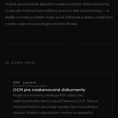
Ručné opravovanie desiatok naskenovaných dokumentov by
trvalo dni. Postavil som nástroj, ktorý to rieši automaticky — a
keďže rovnaký problém majú aj iné inštitúcie a weby, urobil som
z neho open-source plugin pre WordPress.
ČO PLUGIN RIEŠI
100+ jazykov
Tesseract language packs
OCR pre naskenované dokumenty
Plugin automaticky detekuje PDF súbory bez
selektovateľného textu a spustí Tesseract OCR. Text sa
stane čitateľným pre screen readery bez manuálneho
zásahu. Stránky s existujúcim textom sa preskočia.