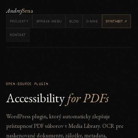
Andrej
Srna
PROJEKTY
SPRÁVA WEBU
BLOG
O MNE
SYNTHBIT ↗
KONTAKT
OPEN-SOURCE PLUGIN
Accessibility
for PDFs
WordPress plugin, ktorý automaticky zlepšuje
prístupnosť PDF súborov v Media Library. OCR pre
naskenované dokumenty, záložky, metadata,