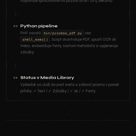
naplánuje spracovanie na pozadí (štart za 5 sekúnd).
↓
Python pipeline
03
PHP zavolá
cez
bin/process_pdf.py
. Script skontroluje PDF, spustí OCR ak
shell_exec()
treba, embedduje fonty, nastaví metadata a vygeneruje
záložky.
↓
Status v Media Library
04
Výsledok sa uloží do post meta a zobrazí priamo v paneli
prílohy: ✓ Text / ✓ Záložky / ✓ sk / ✓ Fonty.