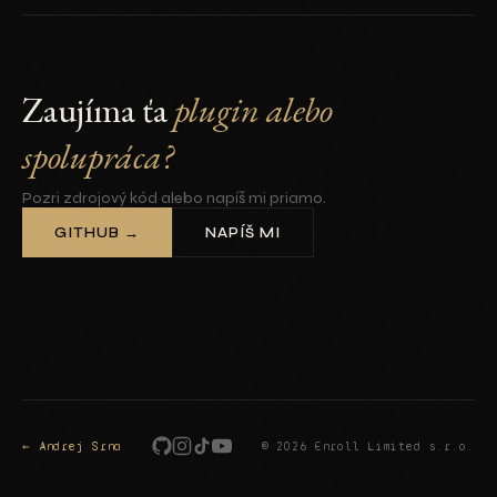
Zaujíma ťa
plugin alebo
spolupráca?
Pozri zdrojový kód alebo napíš mi priamo.
GITHUB →
NAPÍŠ MI
← Andrej Srna
© 2026 Enroll Limited s.r.o.