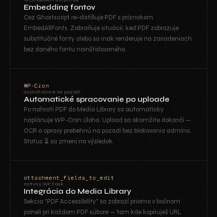
-dEmbedAllFonts=true
Embedding fontov
Cez Ghostscript re-distilluje PDF s príznakom
EmbedAllFonts. Zabraňuje situácii, keď PDF zobrazuje
substitučné fonty alebo sa inak renderuje na zariadeniach
bez daného fontu nainštalovaného.
WP-Cron
asynchrónne na pozadí
Automatické spracovanie po uploade
Po nahratí PDF do Media Library sa automaticky
naplánuje WP-Cron úloha. Upload sa okamžite dokončí —
OCR a opravy prebehnú na pozadí bez blokovania admina.
Status ⏳ sa zmení na výsledok.
attachment_fields_to_edit
natívny WP hook
Integrácia do Media Library
Sekcia "PDF Accessibility" sa zobrazí priamo v bočnom
paneli pri každom PDF súbore — tam kde kopíruješ URL