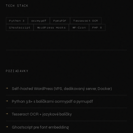
TECH STACK
Python 3
ocrmypdf
PyMuPDF
Tesseract OCR
Ghostscript
WordPress Hooks
WP-Cron
PHP 8
POŽIADAVKY
Self-hosted WordPress (VPS, dedikovaný server, Docker)
Python 3.8+ s balíčkami ocrmypdf a pymupdf
Tesseract OCR + jazykové balíčky
Ghostscript pre font embedding